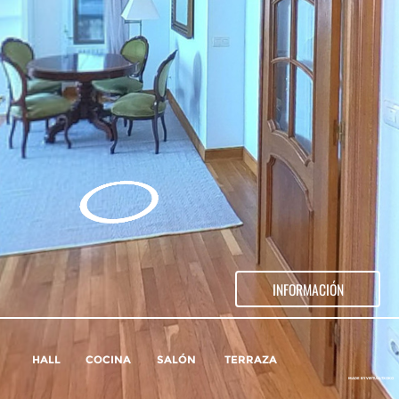
INFORMACIÓN
HALL
COCINA
SALÓN
TERRAZA
MADE BY VIRTUALTXOKO